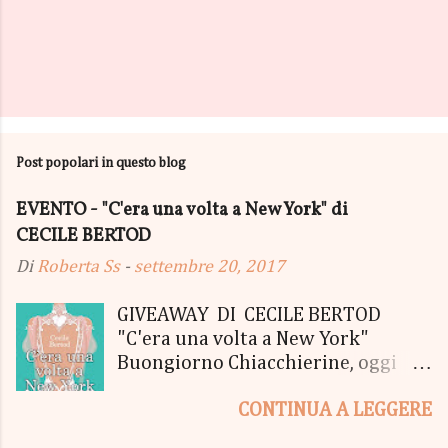
Post popolari in questo blog
EVENTO - "C'era una volta a New York" di
CECILE BERTOD
Di
Roberta Ss
-
settembre 20, 2017
GIVEAWAY DI CECILE BERTOD
"C'era una volta a New York"
Buongiorno Chiacchierine, oggi
siamo lieti di informarvi che
CONTINUA A LEGGERE
lanciamo il SUPER MEGA GIVEAWAY
di CECILE BERTOD per festeggiare