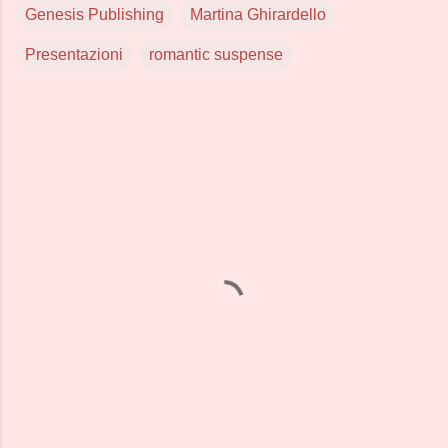
Genesis Publishing
Martina Ghirardello
Presentazioni
romantic suspense
C
o
m
m
e
n
t
i