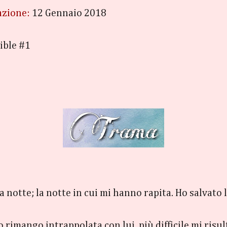
azione:
12 Gennaio 2018
ible #1
 notte; la notte in cui mi hanno rapita. Ho salvato 
go rimango intrappolata con lui, più difficile mi ri