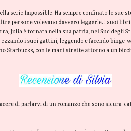
della serie Impossible. Ha sempre confinato le sue s
 altre persone volevano davvero leggerle. I suoi li
a, Julia è tornata nella sua patria, nel Sud degli S
rezzando i suoi gattini, leggendo e facendo binge-
uno Starbucks, con le mani strette attorno a un bicch
 piacere di parlarvi di un romanzo che sono sicura ca