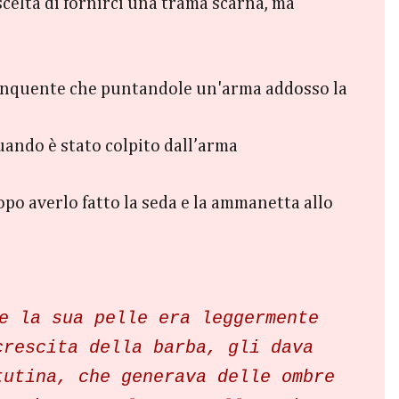
scelta di fornirci una trama scarna, ma
elinquente che puntandole un'arma addosso la
uando è stato colpito dall’arma
Dopo averlo fatto la seda e la ammanetta allo
e la sua pelle era leggermente
crescita della barba, gli dava
tutina, che generava delle ombre