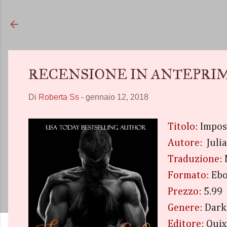
RECENSIONE IN ANTEPRIMA "Im
Di
Roberta Ss
-
gennaio 12, 2018
Titolo:
Impos
Autore:
Juli
Traduzione:
Formato:
Ebo
Prezzo:
5.99
Genere:
Dark
Editore:
Quix