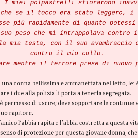
. I miei polpastrelli sfiorarono inavv
nche se il tocco era stato leggero, i 
sse più rapidamente di quanto potessi
 suo peso che mi intrappolava contro i
la mia testa, con il suo avambraccio
contro il mio collo.
are mentre il terrore prese di nuovo 
va una donna bellissima e ammanettata nel letto, lei 
e i due alla polizia li porta a tenerla segregata.
e è permesso di uscire; deve sopportare le continue
suo rapitore.
l’amico l’abbia rapita e l’abbia costretta a questa vi
 di senso di protezione per questa giovane donna, ch