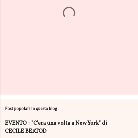
t
i
Post popolari in questo blog
EVENTO - "C'era una volta a New York" di
CECILE BERTOD