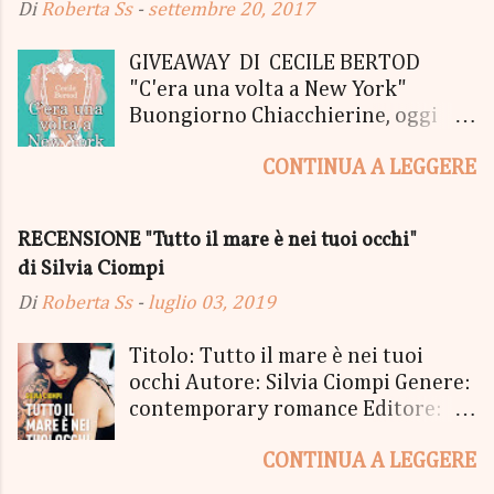
Di
Roberta Ss
-
settembre 20, 2017
GIVEAWAY DI CECILE BERTOD
"C'era una volta a New York"
Buongiorno Chiacchierine, oggi
siamo lieti di informarvi che
CONTINUA A LEGGERE
lanciamo il SUPER MEGA GIVEAWAY
di CECILE BERTOD per festeggiare
l'uscita del nuovo libro in uscita il
RECENSIONE "Tutto il mare è nei tuoi occhi"
05 Ottobre di "C'era una volta a
di Silvia Ciompi
New York", edito Newton Compton.
Un Giveaway molto ricco per la
Di
Roberta Ss
-
luglio 03, 2019
Fortunata Vincitrice del Primo
Premio, che si aggiudicherà tutto
Titolo: Tutto il mare è nei tuoi
in Un bel PACCO SORPRESA: - La
occhi Autore: Silvia Ciompi Genere:
Copia Cartacea di "C'era una volta a
contemporary romance Editore:
New York" - Una Copia Cartacea di
Sperling & Kupfer Data
"tutto ma non il mio Tailleur" - una
CONTINUA A LEGGERE
Pubblicazione: 4 giugno Formato:
Mucchina Portachiavi - un
Ebook e Cartaceo Prezzo: 9.99 /