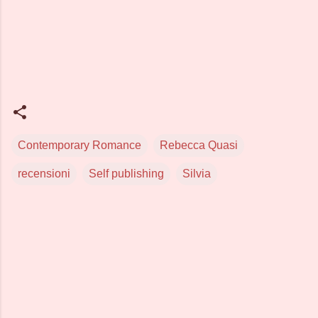
Contemporary Romance
Rebecca Quasi
recensioni
Self publishing
Silvia
C
o
m
m
e
n