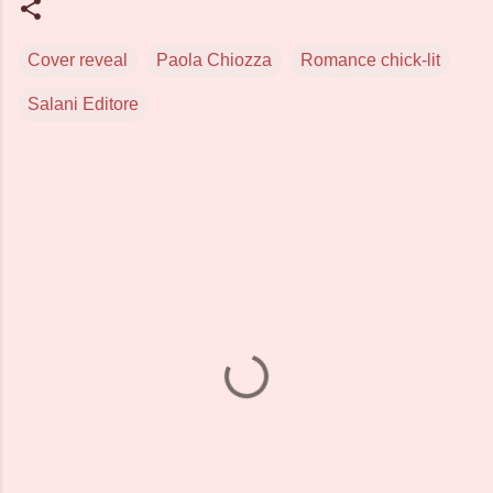
Cover reveal
Paola Chiozza
Romance chick-lit
Salani Editore
C
o
m
m
e
n
t
i