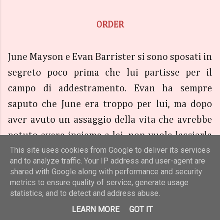
ORDER
June Mayson e Evan Barrister si sono sposati in
segreto poco prima che lui partisse per il
campo di addestramento. Evan ha sempre
saputo che June era troppo per lui, ma dopo
aver avuto un assaggio della vita che avrebbe
potuto avere insieme a lei, non vuole lasciarla
This site uses cookies from Google to deliver its services
andare. June, infatti, ha promesso che lo
and to analyze traffic. Your IP address and user-agent are
aspetterà e che i suoi sentimenti non
shared with Google along with performance and security
cambieranno neppure se messi alla prova dalla
metrics to ensure quality of service, generate usage
statistics, and to detect and address abuse.
distanza.
LEARN MORE
GOT IT
Ma tutto cambia quando June riceve i