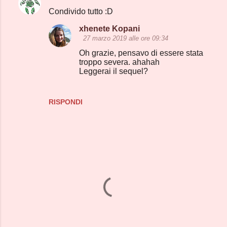
C
Condivido tutto :D
o
xhenete Kopani
m
27 marzo 2019 alle ore 09:34
m
Oh grazie, pensavo di essere stata
e
troppo severa. ahahah
Leggerai il sequel?
n
t
i
RISPONDI