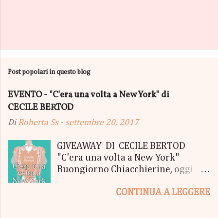
P
o
s
Post popolari in questo blog
t
a
u
EVENTO - "C'era una volta a New York" di
n
CECILE BERTOD
c
o
Di
Roberta Ss
-
settembre 20, 2017
m
m
e
GIVEAWAY DI CECILE BERTOD
n
"C'era una volta a New York"
t
Buongiorno Chiacchierine, oggi
o
siamo lieti di informarvi che
CONTINUA A LEGGERE
lanciamo il SUPER MEGA GIVEAWAY
di CECILE BERTOD per festeggiare
l'uscita del nuovo libro in uscita il