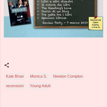
Kate Brian
Monica S.
Newton Compton
recensioni
Young Adult
C
o