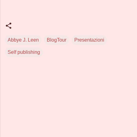
Abbye J. Leen
BlogTour
Presentazioni
Self publishing
C
o
m
m
e
n
t
i