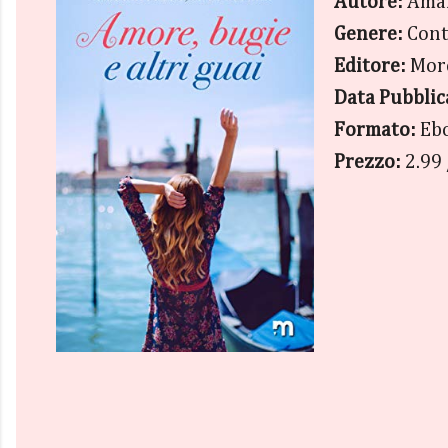
Autore:
Aman
Genere:
Con
Editore:
More
Data Pubblic
Formato:
Eb
Prezzo:
2.99 