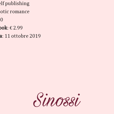
elf publishing
rotic romance
50
ook
: € 2.99
a
: 11 ottobre 2019