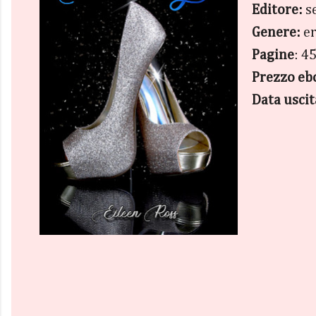
Editore:
s
Genere:
e
Pagine
: 4
Prezzo eb
Data uscit