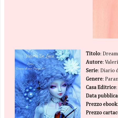
Titolo
: Dream
Autore
: Valer
Serie
: Diario 
Genere
: Para
Casa Editrice
Data pubblic
Prezzo eboo
Prezzo cartac