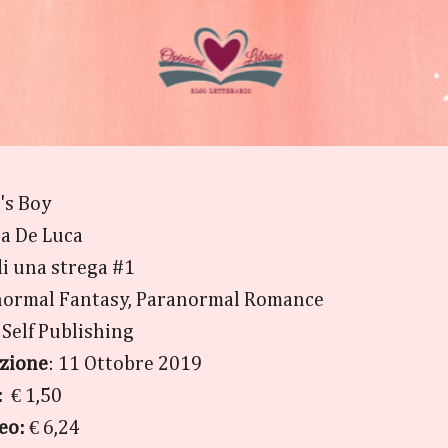
's Boy
ia De Luca
di una strega #1
normal Fantasy, Paranormal Romance
: Self Publishing
azione
: 11 Ottobre 2019
k:
€ 1,50
eo:
€ 6,24