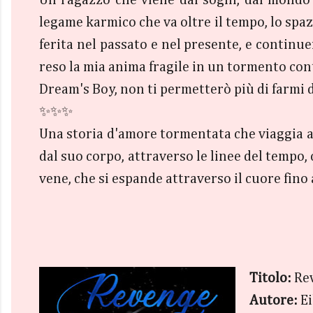
Un ragazzo che viene dai sogni, dal mondo 
legame karmico che va oltre il tempo, lo spaz
ferita nel passato e nel presente, e continuer
reso la mia anima fragile in un tormento cont
Dream's Boy, non ti permetterò più di farmi de
✨✨✨
Una storia d'amore tormentata che viaggia at
dal suo corpo, attraverso le linee del tempo, 
vene, che si espande attraverso il cuore fino 
Titolo:
Re
Autore:
E