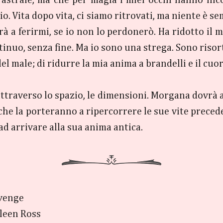
astrale, ma che per magia i miei occhi hanno inc
io. Vita dopo vita, ci siamo ritrovati, ma niente è 
à a ferirmi, se io non lo perdonerò. Ha ridotto il mi
inuo, senza fine. Ma io sono una strega. Sono risor
l male; di ridurre la mia anima a brandelli e il cuor
traverso lo spazio, le dimensioni. Morgana dovrà a
che la porteranno a ripercorrere le sue vite precede
ad arrivare alla sua anima antica.
venge
ileen Ross