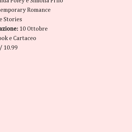
da Foley e Simona Friio
temporary Romance
 Stories
azione:
10 Ottobre
ook e Cartaceo
/ 10.99