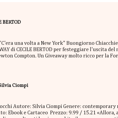
ILE BERTOD
era una volta a New York" Buongiorno Chiacchierin
Y di CECILE BERTOD per festeggiare l'uscita del nuo
ewton Compton. Un Giveaway molto ricco per la Fort
ACCO SORPRESA: - La Copia Cartacea di "C'era una vo
- una Mucchina Portachiavi - un Segnalibro - una Sca
enna Cecile Bertod - un biglietto per imbarcarsi su
 copia cartacea del nuovo libro "C'era una volta a N
Silvia Ciompi
oi occhi Autore: Silvia Ciompi Genere: contemporary
o: Ebook e Cartaceo Prezzo: 9.99 / 15.21 «Allora, a