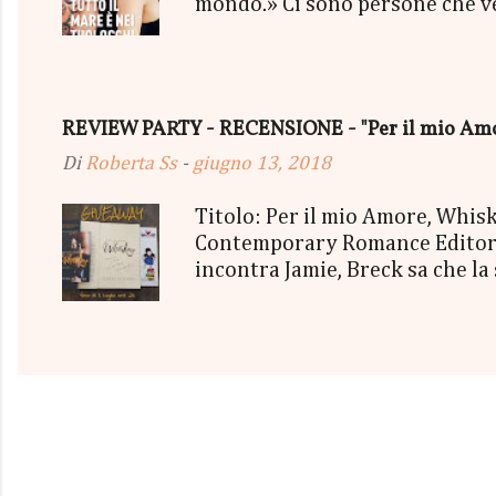
mondo.» Ci sono persone che vedi
mischiassero alle tue molecole. 
sorriso più strafottente dell'u
cielo grigio minacciava pioggia
succedendo, troppo presa a viv
REVIEW PARTY - RECENSIONE - "Per il mio Amor
essere così. Così bello, così vero
Di
Roberta Ss
-
giugno 13, 2018
Titolo: Per il mio Amore, Whi
Contemporary Romance Editore:
incontra Jamie, Breck sa che la
irrinunciabile dipendenza. Mes
la loro attrazione sempre più 
Quanto duramente e quanto a l
appartiene? Una storia cruda, ap
di emozioni. travolgenti. Ci vu