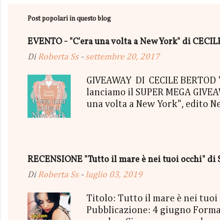
Post popolari in questo blog
EVENTO - "C'era una volta a New York" di CEC
Di
Roberta Ss
-
settembre 20, 2017
GIVEAWAY DI CECILE BERTOD "C'
lanciamo il SUPER MEGA GIVEAWA
una volta a New York", edito N
aggiudicherà tutto in Un bel P
"tutto ma non il mio Tailleur" 
con gommine a cuoricino - una P
secondo estratto ci sarà: - Una
RECENSIONE "Tutto il mare è nei tuoi occhi" di 
terminerà...
Di
Roberta Ss
-
luglio 03, 2019
Titolo: Tutto il mare è nei tu
Pubblicazione: 4 giugno Format