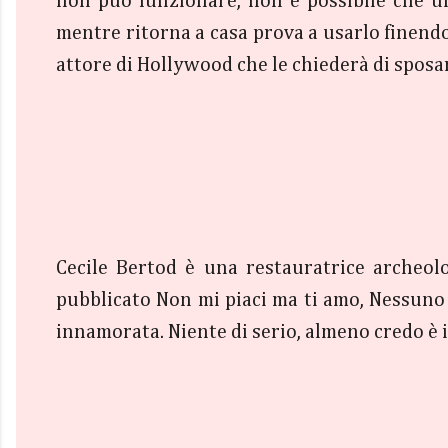
non può funzionare, non è possibile che un
mentre ritorna a casa prova a usarlo finendo
attore di Hollywood che le chiederà di sposar
Cecile Bertod è una restauratrice archeolo
pubblicato Non mi piaci ma ti amo, Nessuno
innamorata. Niente di serio, almeno credo è i