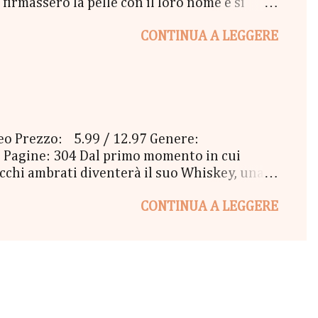
firmassero la pelle con il loro nome e si
oi tatuaggi sbiaditi, i ricci scombinati e il
CONTINUA A LEGGERE
re, un pomeriggio d'inverno, mentre fuori il
mmeno resa conto di quello che stava
va mai pensato che amare qualcuno potesse
ceo Prezzo: 5.99 / 12.97 Genere:
 Pagine: 304 Dal primo momento in cui
 occhi ambrati diventerà il suo Whiskey, una
 loro amicizia si fa sempre più complicata, e
CONTINUA A LEGGERE
rcostanze sembrano essere sempre avverse?
 cuore dell'uomo che da sempre le
 tirare i fili del vero amore, in un turbinio
 voler ...