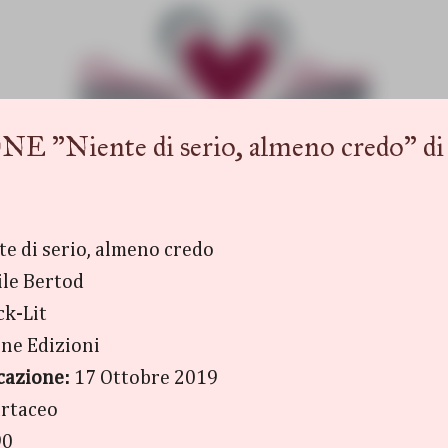
Passa ai contenuti principali
ente di serio, almeno credo" di C
te di serio, almeno credo
ile Bertod
ck-Lit
ne Edizioni
cazione:
17 Ottobre 2019
rtaceo
90