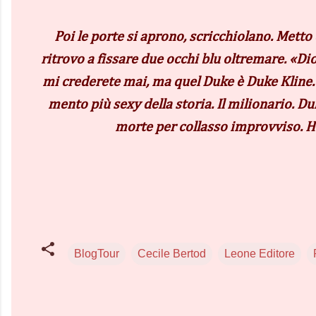
Poi le porte si aprono, scricchiolano. Metto
ritrovo a fissare due occhi blu oltremare. «
mi crederete mai, ma quel Duke è Duke Kline. S
mento più sexy della storia. Il milionario. D
morte per collasso improvviso. H
BlogTour
Cecile Bertod
Leone Editore
C
o