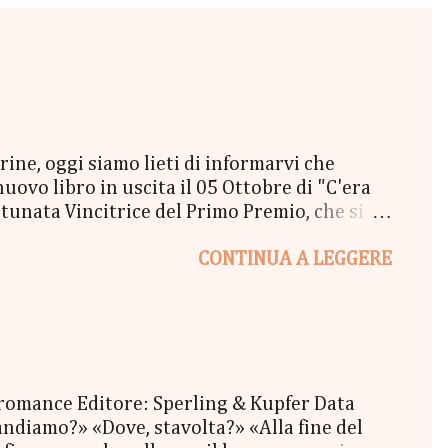
e, oggi siamo lieti di informarvi che
vo libro in uscita il 05 Ottobre di "C'era
unata Vincitrice del Primo Premio, che si
lta a New York" - Una Copia Cartacea di
CONTINUA A LEGGERE
tola di biscotti - un Messaggio in bottiglia
l Coraline 😉 - una Busta Booklovers Per il
ew York". Il Give parte oggi 20 Settembre e
 romance Editore: Sperling & Kupfer Data
ndiamo?» «Dove, stavolta?» «Alla fine del