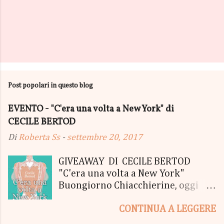
P
o
s
Post popolari in questo blog
t
a
u
EVENTO - "C'era una volta a New York" di
n
CECILE BERTOD
c
o
Di
Roberta Ss
-
settembre 20, 2017
m
m
e
GIVEAWAY DI CECILE BERTOD
n
"C'era una volta a New York"
t
Buongiorno Chiacchierine, oggi
o
siamo lieti di informarvi che
CONTINUA A LEGGERE
lanciamo il SUPER MEGA GIVEAWAY
di CECILE BERTOD per festeggiare