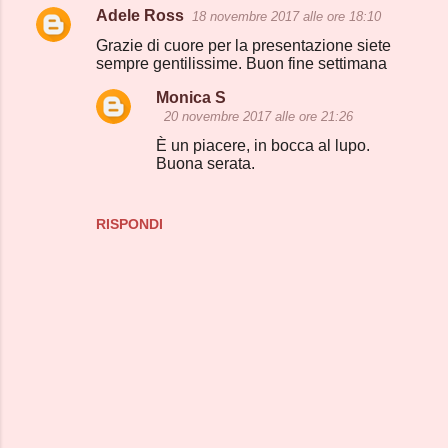
Adele Ross
18 novembre 2017 alle ore 18:10
C
Grazie di cuore per la presentazione siete
o
sempre gentilissime. Buon fine settimana
m
Monica S
m
20 novembre 2017 alle ore 21:26
e
È un piacere, in bocca al lupo.
Buona serata.
n
t
i
RISPONDI