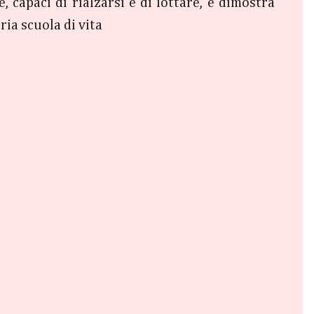
 capaci di rialzarsi e di lottare, e dimostra
ia scuola di vita