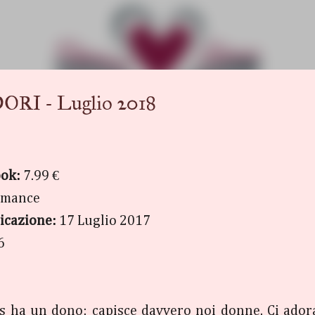
Passa ai contenuti principali
I - Luglio 2018
ook:
7.99 €
mance
icazione:
17 Luglio 2017
6
is ha un dono: capisce davvero noi donne. Ci adora