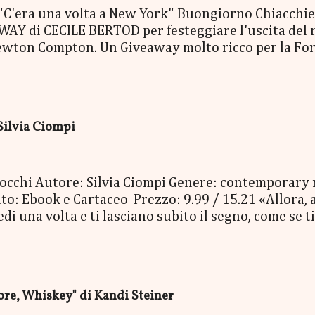
era una volta a New York" Buongiorno Chiacchierin
Y di CECILE BERTOD per festeggiare l'uscita del nuo
ewton Compton. Un Giveaway molto ricco per la Fort
ACCO SORPRESA: - La Copia Cartacea di "C'era una vo
- una Mucchina Portachiavi - un Segnalibro - una Sca
enna Cecile Bertod - un biglietto per imbarcarsi su
 copia cartacea del nuovo libro "C'era una volta a N
Silvia Ciompi
oi occhi Autore: Silvia Ciompi Genere: contemporary
o: Ebook e Cartaceo Prezzo: 9.99 / 15.21 «Allora, a
 una volta e ti lasciano subito il segno, come se ti 
Bolognini Mirko, detto Bolo, è una di quelle. Con i su
niverso, è entrato nella vita di Gheghe senza avvisa
, e da lì non è più andato via. E Gheghe non si è ne
erla, la vita, per avere paura. Nessuno dei due ave
e, Whiskey" di Kandi Steiner
, così pieno di risate, di baci e così doloros...