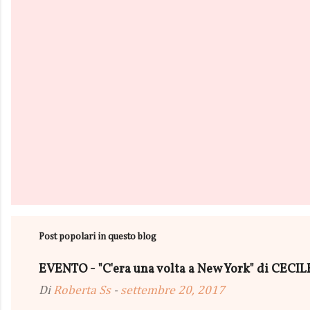
i
Post popolari in questo blog
EVENTO - "C'era una volta a New York" di CEC
Di
Roberta Ss
-
settembre 20, 2017