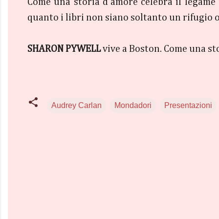
Come una storia d'amore celebra il legame in
quanto i libri non siano soltanto un rifugio
SHARON PYWELL
vive a Boston. Come una sto
Audrey Carlan
Mondadori
Presentazioni
C
o
m
m
e
n
t