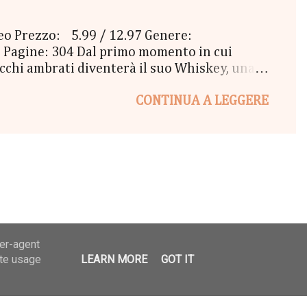
ceo Prezzo: 5.99 / 12.97 Genere:
 Pagine: 304 Dal primo momento in cui
 occhi ambrati diventerà il suo Whiskey, una
 loro amicizia si fa sempre più complicata, e
CONTINUA A LEGGERE
rcostanze sembrano essere sempre avverse?
 cuore dell'uomo che da sempre le
 tirare i fili del vero amore, in un turbinio
 voler ...
ser-agent
ate usage
LEARN MORE
GOT IT