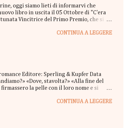
e, oggi siamo lieti di informarvi che
vo libro in uscita il 05 Ottobre di "C'era
unata Vincitrice del Primo Premio, che si
lta a New York" - Una Copia Cartacea di
CONTINUA A LEGGERE
tola di biscotti - un Messaggio in bottiglia
l Coraline 😉 - una Busta Booklovers Per il
ew York". Il Give parte oggi 20 Settembre e
 romance Editore: Sperling & Kupfer Data
ndiamo?» «Dove, stavolta?» «Alla fine del
firmassero la pelle con il loro nome e si
oi tatuaggi sbiaditi, i ricci scombinati e il
CONTINUA A LEGGERE
re, un pomeriggio d'inverno, mentre fuori il
mmeno resa conto di quello che stava
va mai pensato che amare qualcuno potesse