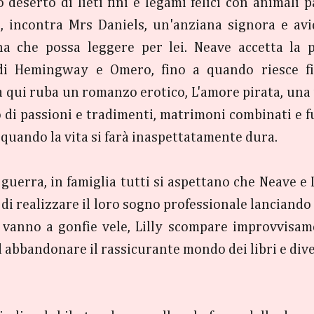
o deserto di lieti fini e legami felici con animali 
, incontra Mrs Daniels, un'anziana signora e avi
a che possa leggere per lei. Neave accetta la p
i Hemingway e Omero, fino a quando riesce fin
da qui ruba un romanzo erotico, L'amore pirata, un
to di passioni e tradimenti, matrimoni combinati e
 quando la vita si farà inaspettatamente dura.
guerra, in famiglia tutti si aspettano che Neave e 
 di realizzare il loro sogno professionale lanciando
 vanno a gonfie vele, Lilly scompare improvvisam
ad abbandonare il rassicurante mondo dei libri e di