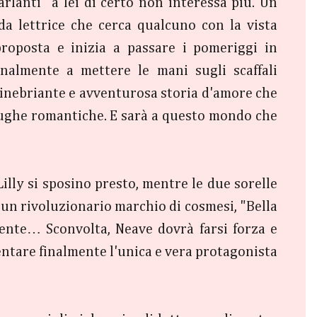
parlanti" a lei di certo non interessa più. Un
da lettrice che cerca qualcuno con la vista
roposta e inizia a passare i pomeriggi in
almente a mettere le mani sugli scaffali
a inebriante e avventurosa storia d'amore che
 fughe romantiche. E sarà a questo mondo che
Lilly si sposino presto, mentre le due sorelle
 un rivoluzionario marchio di cosmesi, "Bella
ente… Sconvolta, Neave dovrà farsi forza e
ventare finalmente l'unica e vera protagonista