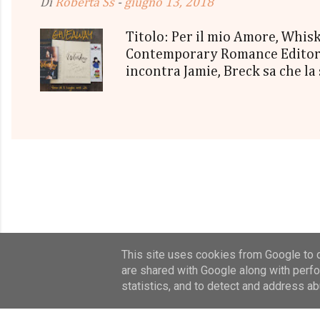
Di
Roberta Ss
-
giugno 13, 2018
Titolo: Per il mio Amore, Whi
Contemporary Romance Editore:
incontra Jamie, Breck sa che la
irrinunciabile dipendenza. Mes
la loro attrazione sempre più 
Quanto duramente e quanto a l
appartiene? Una storia cruda, ap
di emozioni. travolgenti. Ci vu
This site uses cookies from Google to de
are shared with Google along with perfo
statistics, and to detect and address ab