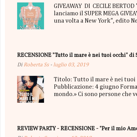
GIVEAWAY DI CECILE BERTOD "C'
lanciamo il SUPER MEGA GIVEAWA
una volta a New York", edito N
aggiudicherà tutto in Un bel P
"tutto ma non il mio Tailleur" 
con gommine a cuoricino - una P
secondo estratto ci sarà: - Una
RECENSIONE "Tutto il mare è nei tuoi occhi" di 
terminerà...
Di
Roberta Ss
-
luglio 03, 2019
Titolo: Tutto il mare è nei tu
Pubblicazione: 4 giugno Format
mondo.» Ci sono persone che vedi
mischiassero alle tue molecole. 
sorriso più strafottente dell'u
cielo grigio minacciava pioggia
succedendo, troppo presa a viv
REVIEW PARTY - RECENSIONE - "Per il mio Amor
essere così. Così bello, così vero