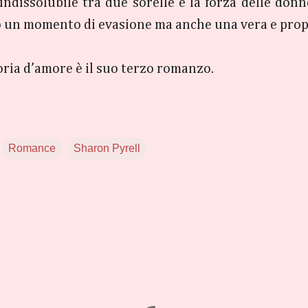
dissolubile tra due sorelle e la forza delle donne,
 o un momento di evasione ma anche una vera e propr
ria d’amore è il suo terzo romanzo.
Romance
Sharon Pyrell