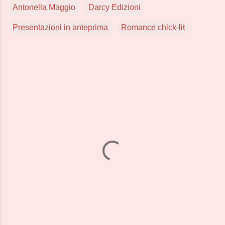
Antonella Maggio
Darcy Edizioni
Presentazioni in anteprima
Romance chick-lit
C
o
m
m
e
n
t
i