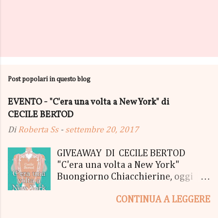
Post popolari in questo blog
EVENTO - "C'era una volta a New York" di
CECILE BERTOD
Di
Roberta Ss
-
settembre 20, 2017
GIVEAWAY DI CECILE BERTOD
"C'era una volta a New York"
Buongiorno Chiacchierine, oggi
siamo lieti di informarvi che
CONTINUA A LEGGERE
lanciamo il SUPER MEGA GIVEAWAY
di CECILE BERTOD per festeggiare